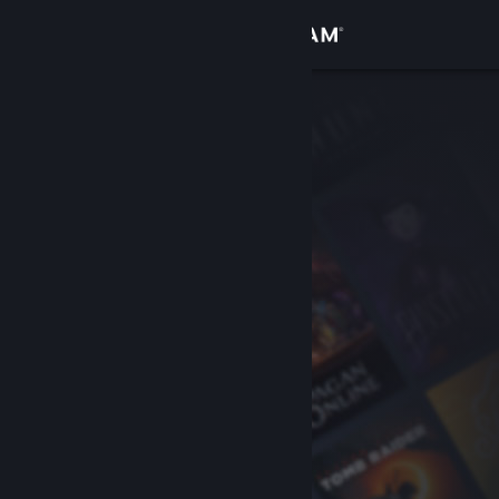
Conectează-te
Magazin
Comunitate
Despre
Asistență
Schimbă limba
Obține aplicația Steam pentru dispozitive mobile
Vezi site în versiunea pentru desktop