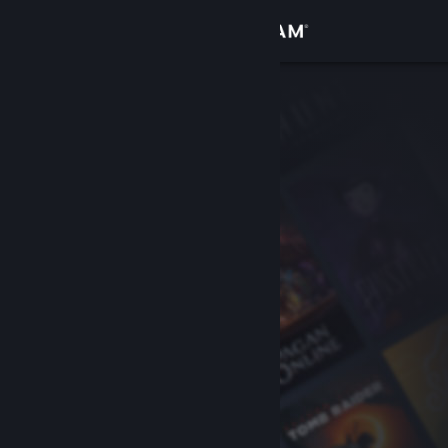
Conectează-te
Magazin
Comunitate
Despre
Asistență
Schimbă limba
Obține aplicația Steam pentru dispozitive mobile
Vezi site în versiunea pentru desktop