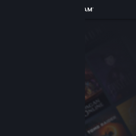
Conectează-te
Magazin
Comunitate
Despre
Asistență
Schimbă limba
Obține aplicația Steam pentru dispozitive mobile
Vezi site în versiunea pentru desktop