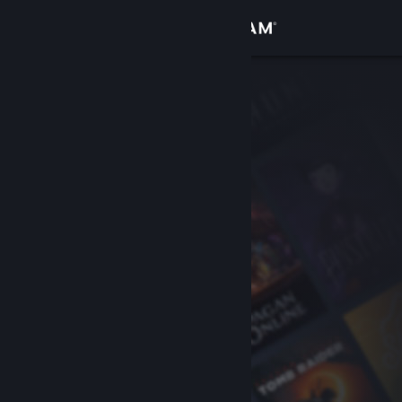
Conectează-te
Magazin
Comunitate
Despre
Asistență
Schimbă limba
Obține aplicația Steam pentru dispozitive mobile
Vezi site în versiunea pentru desktop