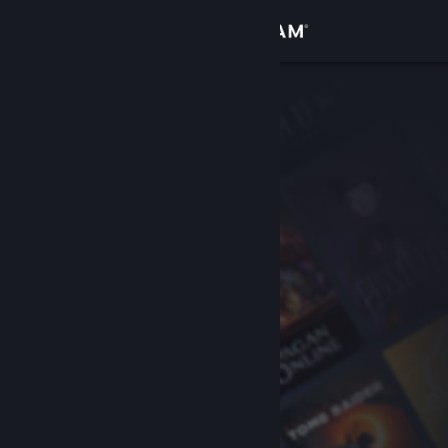
Conectează-te
Magazin
Comunitate
Despre
Asistență
Schimbă limba
Obține aplicația Steam pentru dispozitive mobile
Vezi site în versiunea pentru desktop