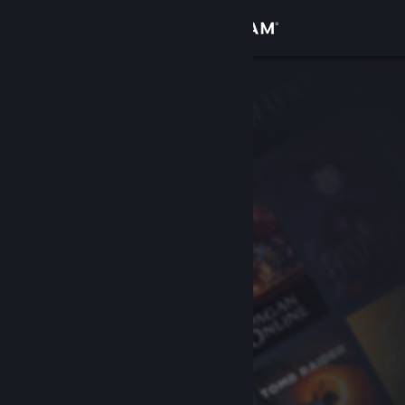
Conectează-te
Magazin
Comunitate
Despre
Asistență
Schimbă limba
Obține aplicația Steam pentru dispozitive mobile
Vezi site în versiunea pentru desktop