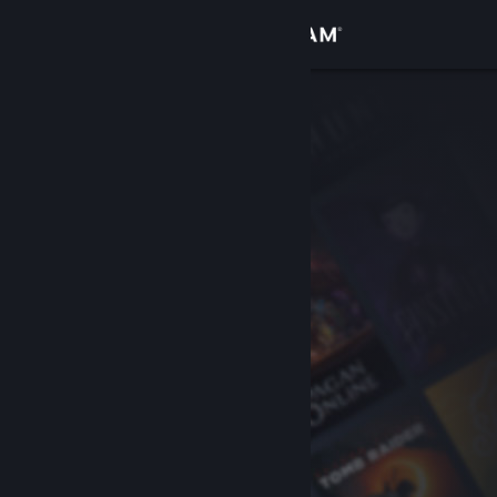
Conectează-te
Magazin
Comunitate
Despre
Asistență
Schimbă limba
Obține aplicația Steam pentru dispozitive mobile
Vezi site în versiunea pentru desktop