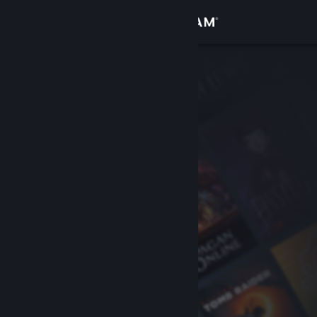
Conectează-te
Magazin
Comunitate
Despre
Asistență
Schimbă limba
Obține aplicația Steam pentru dispozitive mobile
Vezi site în versiunea pentru desktop