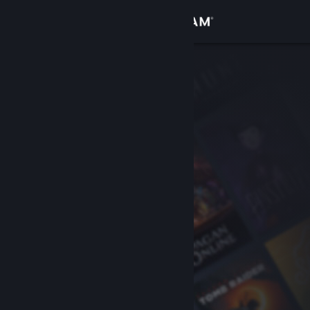
Conectează-te
Magazin
Comunitate
Despre
Asistență
Schimbă limba
Obține aplicația Steam pentru dispozitive mobile
Vezi site în versiunea pentru desktop