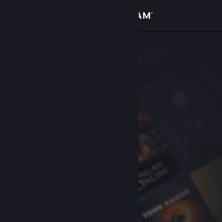
Conectează-te
Magazin
Comunitate
Despre
Asistență
Schimbă limba
Obține aplicația Steam pentru dispozitive mobile
Vezi site în versiunea pentru desktop