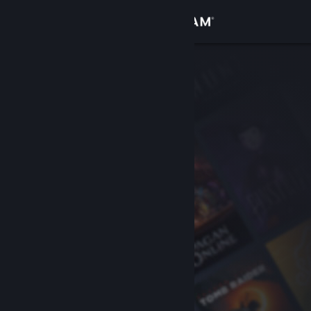
Conectează-te
Magazin
Comunitate
Despre
Asistență
Schimbă limba
Obține aplicația Steam pentru dispozitive mobile
Vezi site în versiunea pentru desktop