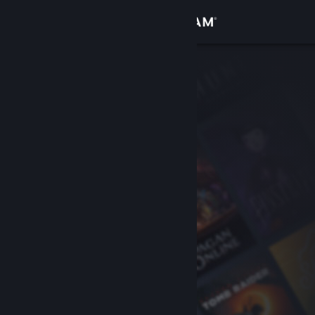
Conectează-te
Magazin
Comunitate
Despre
Asistență
Schimbă limba
Obține aplicația Steam pentru dispozitive mobile
Vezi site în versiunea pentru desktop