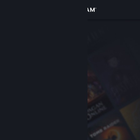
Conectează-te
Magazin
Comunitate
Despre
Asistență
Schimbă limba
Obține aplicația Steam pentru dispozitive mobile
Vezi site în versiunea pentru desktop