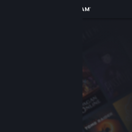
Conectează-te
Magazin
Comunitate
Despre
Asistență
Schimbă limba
Obține aplicația Steam pentru dispozitive mobile
Vezi site în versiunea pentru desktop