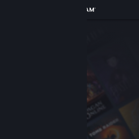
Conectează-te
Magazin
Comunitate
Despre
Asistență
Schimbă limba
Obține aplicația Steam pentru dispozitive mobile
Vezi site în versiunea pentru desktop