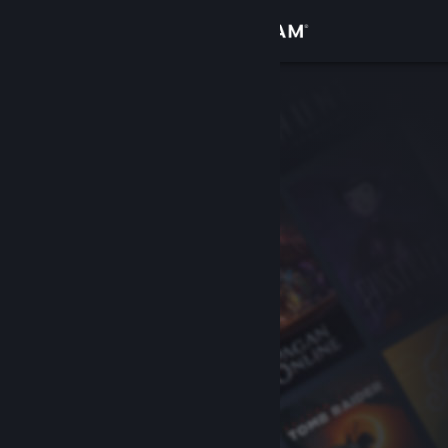
Conectează-te
Magazin
Comunitate
Despre
Asistență
Schimbă limba
Obține aplicația Steam pentru dispozitive mobile
Vezi site în versiunea pentru desktop