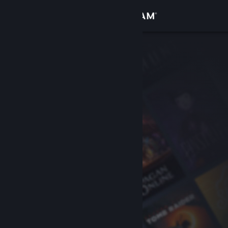
Conectează-te
Magazin
Comunitate
Despre
Asistență
Schimbă limba
Obține aplicația Steam pentru dispozitive mobile
Vezi site în versiunea pentru desktop