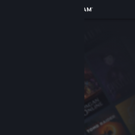
Conectează-te
Magazin
Comunitate
Despre
Asistență
Schimbă limba
Obține aplicația Steam pentru dispozitive mobile
Vezi site în versiunea pentru desktop