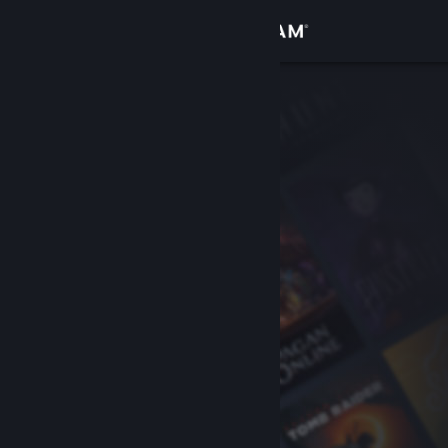
Conectează-te
Magazin
Comunitate
Despre
Asistență
Schimbă limba
Obține aplicația Steam pentru dispozitive mobile
Vezi site în versiunea pentru desktop