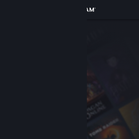
Conectează-te
Magazin
Comunitate
Despre
Asistență
Schimbă limba
Obține aplicația Steam pentru dispozitive mobile
Vezi site în versiunea pentru desktop