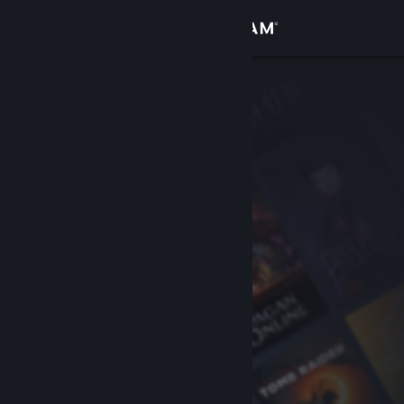
Conectează-te
Magazin
Comunitate
Despre
Asistență
Schimbă limba
Obține aplicația Steam pentru dispozitive mobile
Vezi site în versiunea pentru desktop