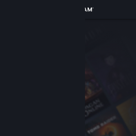
Conectează-te
Magazin
Comunitate
Despre
Asistență
Schimbă limba
Obține aplicația Steam pentru dispozitive mobile
Vezi site în versiunea pentru desktop