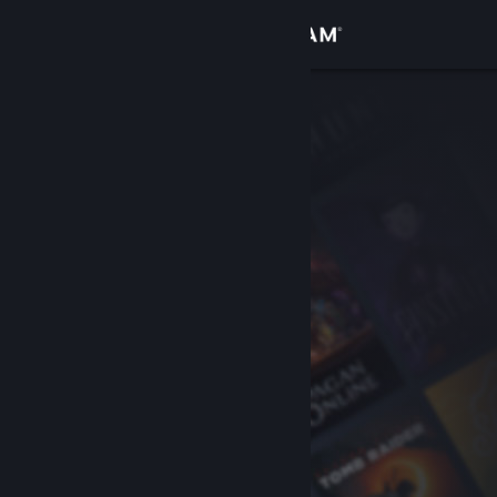
Conectează-te
Magazin
Comunitate
Despre
Asistență
Schimbă limba
Obține aplicația Steam pentru dispozitive mobile
Vezi site în versiunea pentru desktop