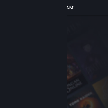
Conectează-te
Magazin
Comunitate
Despre
Asistență
Schimbă limba
Obține aplicația Steam pentru dispozitive mobile
Vezi site în versiunea pentru desktop