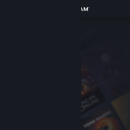
Conectează-te
Magazin
Comunitate
Despre
Asistență
Schimbă limba
Obține aplicația Steam pentru dispozitive mobile
Vezi site în versiunea pentru desktop