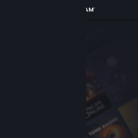
Conectează-te
Magazin
Comunitate
Despre
Asistență
Schimbă limba
Obține aplicația Steam pentru dispozitive mobile
Vezi site în versiunea pentru desktop