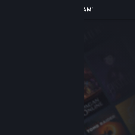
Conectează-te
Magazin
Comunitate
Despre
Asistență
Schimbă limba
Obține aplicația Steam pentru dispozitive mobile
Vezi site în versiunea pentru desktop