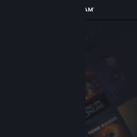
Conectează-te
Magazin
Comunitate
Despre
Asistență
Schimbă limba
Obține aplicația Steam pentru dispozitive mobile
Vezi site în versiunea pentru desktop