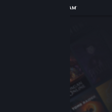
Conectează-te
Magazin
Comunitate
Despre
Asistență
Schimbă limba
Obține aplicația Steam pentru dispozitive mobile
Vezi site în versiunea pentru desktop