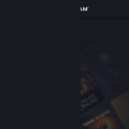
Conectează-te
Magazin
Comunitate
Despre
Asistență
Schimbă limba
Obține aplicația Steam pentru dispozitive mobile
Vezi site în versiunea pentru desktop