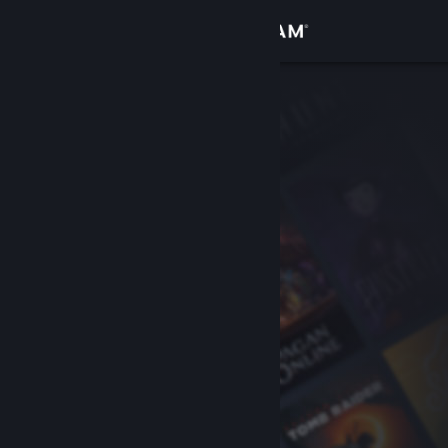
Conectează-te
Magazin
Comunitate
Despre
Asistență
Schimbă limba
Obține aplicația Steam pentru dispozitive mobile
Vezi site în versiunea pentru desktop