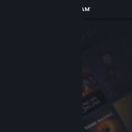
Conectează-te
Magazin
Comunitate
Despre
Asistență
Schimbă limba
Obține aplicația Steam pentru dispozitive mobile
Vezi site în versiunea pentru desktop