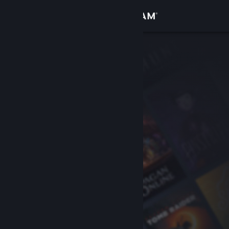
Conectează-te
Magazin
Comunitate
Despre
Asistență
Schimbă limba
Obține aplicația Steam pentru dispozitive mobile
Vezi site în versiunea pentru desktop