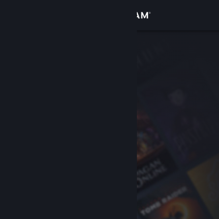
Conectează-te
Magazin
Comunitate
Despre
Asistență
Schimbă limba
Obține aplicația Steam pentru dispozitive mobile
Vezi site în versiunea pentru desktop