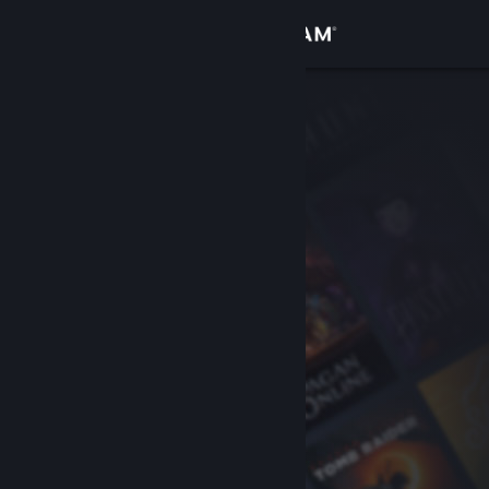
Conectează-te
Magazin
Comunitate
Despre
Asistență
Schimbă limba
Obține aplicația Steam pentru dispozitive mobile
Vezi site în versiunea pentru desktop