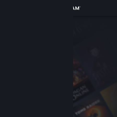
Conectează-te
Magazin
Comunitate
Despre
Asistență
Schimbă limba
Obține aplicația Steam pentru dispozitive mobile
Vezi site în versiunea pentru desktop