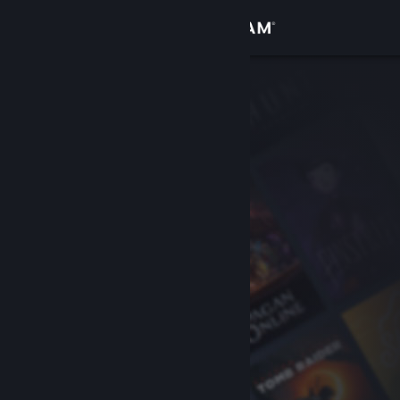
Conectează-te
Magazin
Comunitate
Despre
Asistență
Schimbă limba
Obține aplicația Steam pentru dispozitive mobile
Vezi site în versiunea pentru desktop