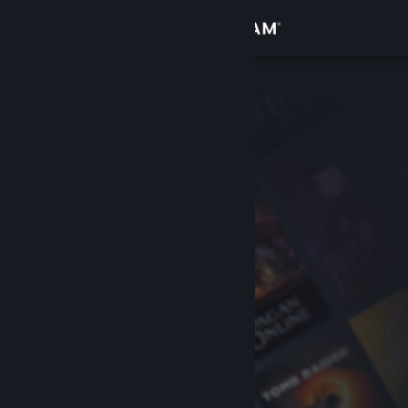
Conectează-te
Magazin
Comunitate
Despre
Asistență
Schimbă limba
Obține aplicația Steam pentru dispozitive mobile
Vezi site în versiunea pentru desktop