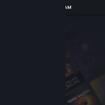
Conectează-te
Magazin
Comunitate
Despre
Asistență
Schimbă limba
Obține aplicația Steam pentru dispozitive mobile
Vezi site în versiunea pentru desktop