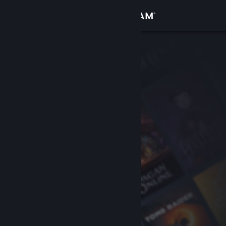
Conectează-te
Magazin
Comunitate
Despre
Asistență
Schimbă limba
Obține aplicația Steam pentru dispozitive mobile
Vezi site în versiunea pentru desktop