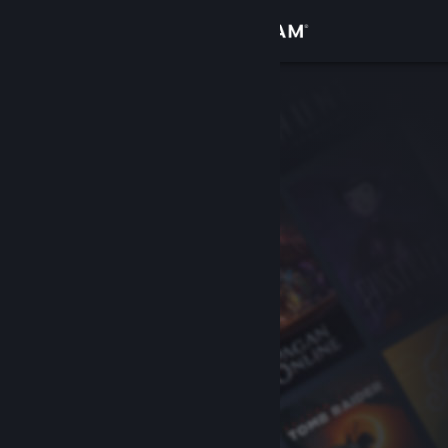
Conectează-te
Magazin
Comunitate
Despre
Asistență
Schimbă limba
Obține aplicația Steam pentru dispozitive mobile
Vezi site în versiunea pentru desktop