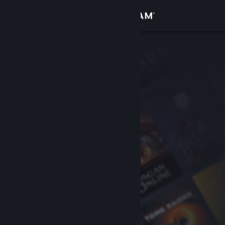
Conectează-te
Magazin
Comunitate
Despre
Asistență
Schimbă limba
Obține aplicația Steam pentru dispozitive mobile
Vezi site în versiunea pentru desktop