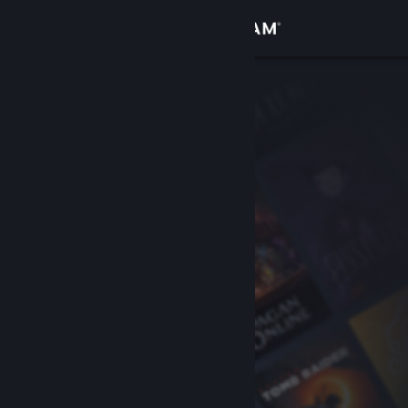
Conectează-te
Magazin
Comunitate
Despre
Asistență
Schimbă limba
Obține aplicația Steam pentru dispozitive mobile
Vezi site în versiunea pentru desktop