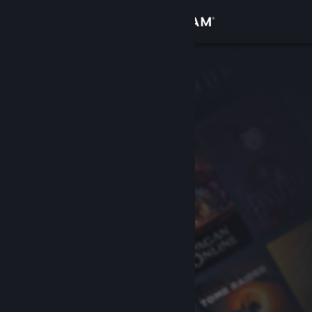
Conectează-te
Magazin
Comunitate
Despre
Asistență
Schimbă limba
Obține aplicația Steam pentru dispozitive mobile
Vezi site în versiunea pentru desktop