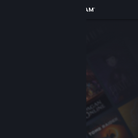
Conectează-te
Magazin
Comunitate
Despre
Asistență
Schimbă limba
Obține aplicația Steam pentru dispozitive mobile
Vezi site în versiunea pentru desktop