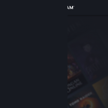
Conectează-te
Magazin
Comunitate
Despre
Asistență
Schimbă limba
Obține aplicația Steam pentru dispozitive mobile
Vezi site în versiunea pentru desktop