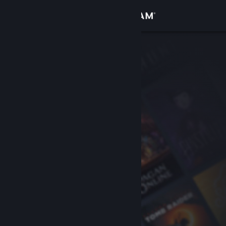
Conectează-te
Magazin
Comunitate
Despre
Asistență
Schimbă limba
Obține aplicația Steam pentru dispozitive mobile
Vezi site în versiunea pentru desktop