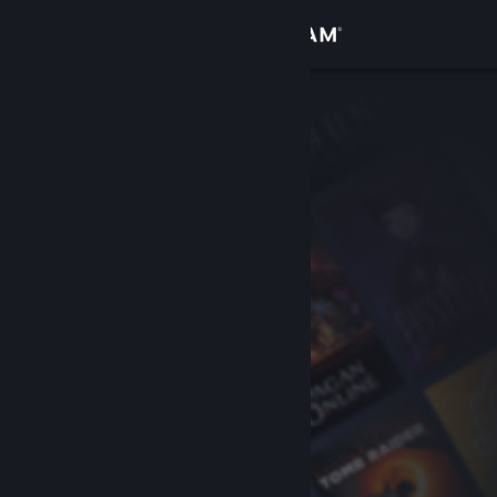
Conectează-te
Magazin
Comunitate
Despre
Asistență
Schimbă limba
Obține aplicația Steam pentru dispozitive mobile
Vezi site în versiunea pentru desktop