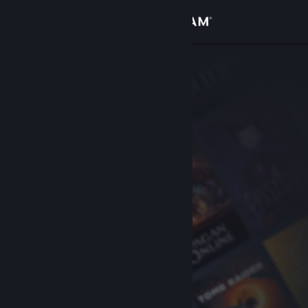
Conectează-te
Magazin
Comunitate
Despre
Asistență
Schimbă limba
Obține aplicația Steam pentru dispozitive mobile
Vezi site în versiunea pentru desktop