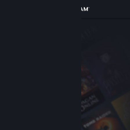
Conectează-te
Magazin
Comunitate
Despre
Asistență
Schimbă limba
Obține aplicația Steam pentru dispozitive mobile
Vezi site în versiunea pentru desktop